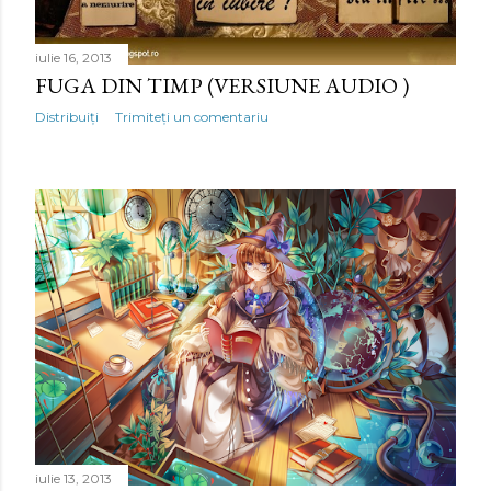
i
iulie 16, 2013
FUGA DIN TIMP (VERSIUNE AUDIO )
Distribuiți
Trimiteți un comentariu
iulie 13, 2013