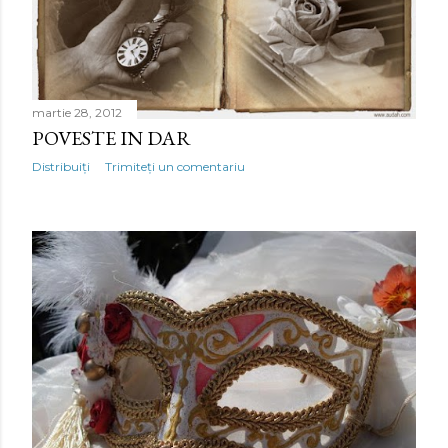
i
martie 28, 2012
POVESTE IN DAR
Distribuiți
Trimiteți un comentariu