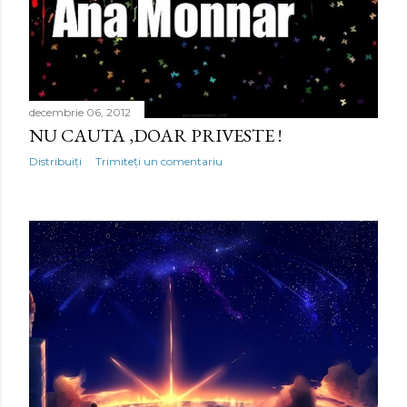
i
decembrie 06, 2012
NU CAUTA ,DOAR PRIVESTE !
Distribuiți
Trimiteți un comentariu