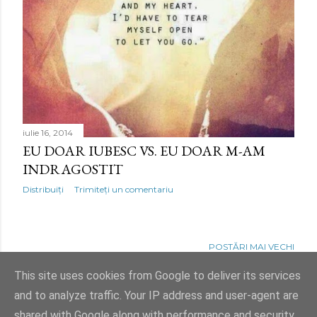
i
iulie 16, 2014
EU DOAR IUBESC VS. EU DOAR M-AM
INDRAGOSTIT
Distribuiți
Trimiteți un comentariu
POSTĂRI MAI VECHI
This site uses cookies from Google to deliver its services
and to analyze traffic. Your IP address and user-agent are
shared with Google along with performance and security