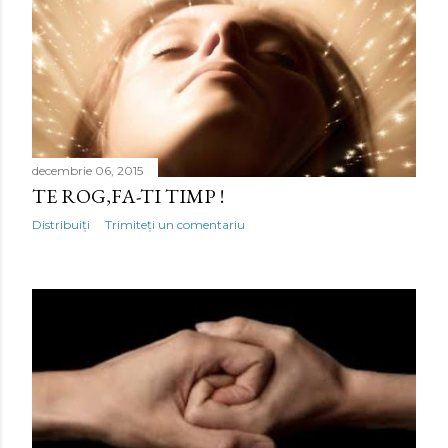
i
decembrie 06, 2015
TE ROG,FA-TI TIMP !
Distribuiți
Trimiteți un comentariu