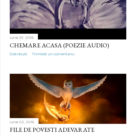
i
iunie 29, 2016
CHEMARE ACASA (POEZIE AUDIO)
Distribuiți
Trimiteți un comentariu
iunie 02, 2016
FILE DE POVESTI ADEVARATE