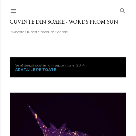
Treceți la conținutul principal
CUVINTE DIN SOARE - WORDS FROM SUN
''Iubeste ! Iubeste precum Soarele !''
Se afișează postări din septembrie, 2014
P
ARATĂ-LE PE TOATE
o
s
t
ă
r